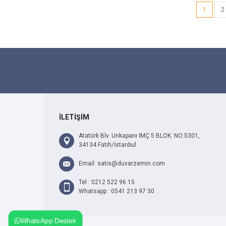
1
2
İLETİŞİM
Atatürk Blv. Unkapanı İMÇ 5 BLOK. NO:5301,
34134 Fatih/İstanbul
Email: satis@duvarzemin.com
Tel : 0212 522 96 15
Whatsapp : 0541 213 97 30
WhatsApp Destek