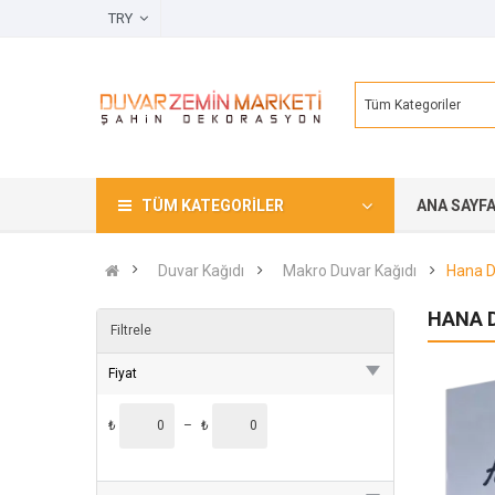
TRY
Tüm Kategoriler
TÜM KATEGORILER
ANA SAYF
Duvar Kağıdı
Makro Duvar Kağıdı
Hana D
HANA D
Filtrele
Fiyat
₺
–
₺