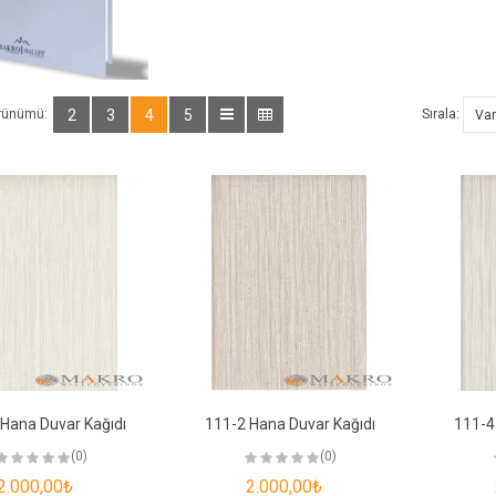
rünümü:
2
3
4
5
Sırala:
Hana Duvar Kağıdı
111-2 Hana Duvar Kağıdı
111-4
(0)
(0)
2.000,00₺
2.000,00₺