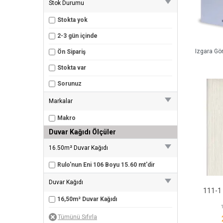
Stok Durumu
Stokta yok
2-3 gün içinde
Izgara Gö
Ön Sipariş
Stokta var
Sorunuz
Markalar
Makro
Duvar Kağıdı Ölçüler
16.50m² Duvar Kağıdı
Rulo'nun Eni 106 Boyu 15.60 mt'dir
Duvar Kağıdı
111-1 
16,50m² Duvar Kağıdı