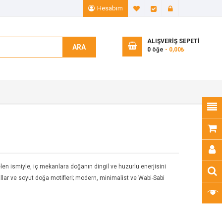
Hesabım
A. Listem (0)
Ödeme
Giriş Yap
ALIŞVERIŞ SEPETI
ARA
0
öğe
- 0,00₺
en ismiyle, iç mekanlara doğanın dingil ve huzurlu enerjisini
allar ve soyut doğa motifleri; modern, minimalist ve Wabi-Sabi