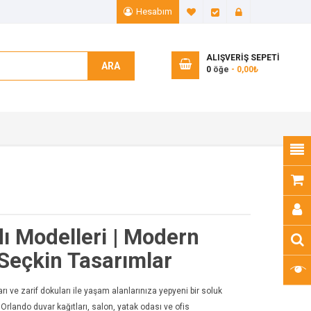
Hesabım
A. Listem (0)
Ödeme
Giriş Yap
ALIŞVERIŞ SEPETI
ARA
0
öğe
- 0,00₺
ı Modelleri | Modern
 Seçkin Tasarımlar
 ve zarif dokuları ile yaşam alanlarınıza yepyeni bir soluk
e Orlando duvar kağıtları, salon, yatak odası ve ofis