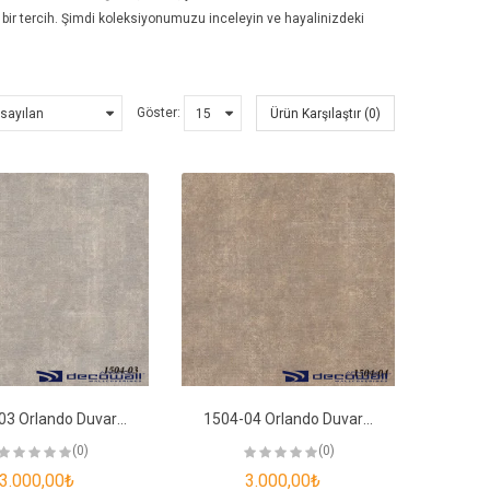
bir tercih. Şimdi koleksiyonumuzu inceleyin ve hayalinizdeki
Göster:
Ürün Karşılaştır (0)
1504-03 Orlando Duvar Kağıdı
1504-04 Orlando Duvar Kağıdı
(0)
(0)
3.000,00₺
3.000,00₺