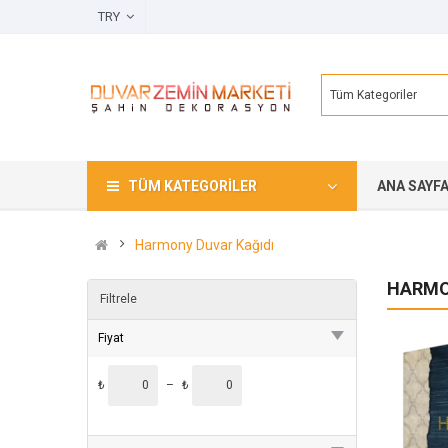
TRY
Tüm Kategoriler
TÜM KATEGORILER
ANA SAYF
Harmony Duvar Kağıdı
HARMO
Filtrele
Fiyat
₺
–
₺