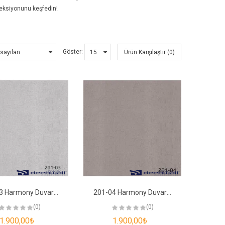
leksiyonunu keşfedin!
Göster:
Ürün Karşılaştır (0)
201-03 Harmony Duvar Kağıdı
201-04 Harmony Duvar Kağıdı
(0)
(0)
1.900,00₺
1.900,00₺