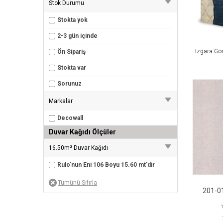
Stok Durumu
Stokta yok
2-3 gün içinde
Izgara Gö
Ön Sipariş
Stokta var
Sorunuz
Markalar
Decowall
Duvar Kağıdı Ölçüler
16.50m² Duvar Kağıdı
Rulo'nun Eni 106 Boyu 15.60 mt'dir