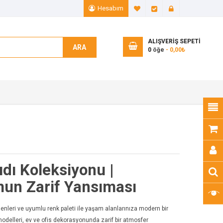
Hesabım
A. Listem (0)
Ödeme
Giriş Yap
ALIŞVERIŞ SEPETI
ARA
0
öğe
- 0,00₺
dı Koleksiyonu |
mun Zarif Yansıması
nleri ve uyumlu renk paleti ile yaşam alanlarınıza modern bir
modelleri, ev ve ofis dekorasyonunda zarif bir atmosfer