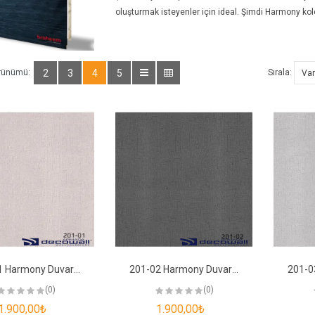
oluşturmak isteyenler için ideal. Şimdi Harmony ko
rünümü:
2
3
4
5
Sırala:
201-01 Harmony Duvar Kağıdı
201-02 Harmony Duvar Kağıdı
(0)
(0)
1.900,00₺
1.900,00₺