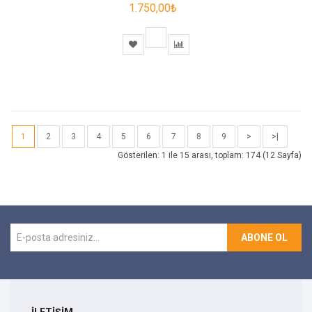
1.750,00₺
1
2
3
4
5
6
7
8
9
>
>|
Gösterilen: 1 ile 15 arası, toplam: 174 (12 Sayfa)
ABONE OL
İLETİŞİM