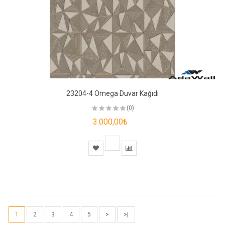
23204-4 Omega Duvar Kağıdı
(0)
3.000,00₺
1
2
3
4
5
>
>|