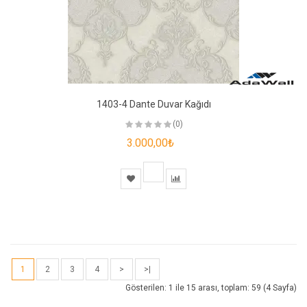
1403-4 Dante Duvar Kağıdı
(0)
3.000,00₺
1
2
3
4
>
>|
Gösterilen: 1 ile 15 arası, toplam: 59 (4 Sayfa)