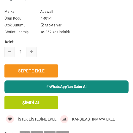
Marka:
Adawall
Ürün Kodu:
1401-1
Stok Durumu:
Stokta var
Görüntülenmiş
352 kez bakıldı
Adet
WhatsApp'tan Satın Al
İSTEK LISTESINE EKLE
KARŞILAŞTIRMAYA EKLE