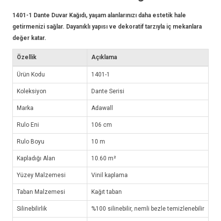
1401-1
Dante Duvar Kağıdı
, yaşam alanlarınızı daha estetik hale
getirmenizi sağlar. Dayanıklı yapısı ve dekoratif tarzıyla iç mekanlara
değer katar.
Özellik
Açıklama
Ürün Kodu
1401-1
Koleksiyon
Dante Serisi
Marka
Adawall
Rulo Eni
106 cm
Rulo Boyu
10 m
Kapladığı Alan
10.60 m²
Yüzey Malzemesi
Vinil kaplama
Taban Malzemesi
Kağıt taban
Silinebilirlik
%100 silinebilir, nemli bezle temizlenebilir