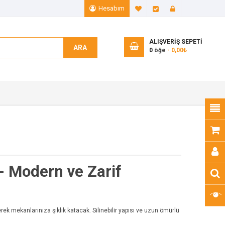
Hesabım
A. Listem (0)
Ödeme
Giriş Yap
ALIŞVERIŞ SEPETI
ARA
0
öğe
- 0,00₺
 - Modern ve Zarif
irerek mekanlarınıza şıklık katacak. Silinebilir yapısı ve uzun ömürlü