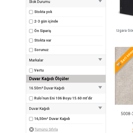
Stok Durumu
Stokta yok
2-3 gün içinde
Izgara Gö
Ön Sipariş
Stokta var
Sorunuz
Seri son
Markalar
Vertu
Duvar Kağıdı Ölçüler
16.50m² Duvar Kağıdı
Rulo'nun Eni 106 Boyu 15.60 mt'dir
Duvar Kağıdı
16,50m² Duvar Kağıdı