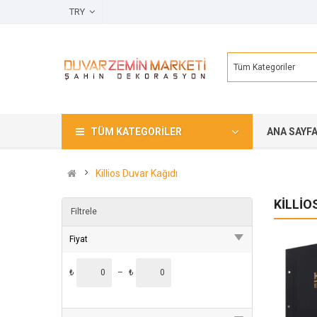
TRY
Tüm Kategoriler
TÜM KATEGORILER
ANA SAYF
Killios Duvar Kağıdı
KILLIO
Filtrele
Fiyat
₺
–
₺