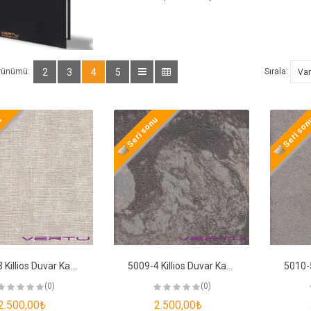
rünümü:
2
3
4
5
Sırala:
u
Seri sonu
Seri so
5008-3 Killios Duvar Kağıdı
5009-4 Killios Duvar Kağıdı
(0)
(0)
2.500,00₺
2.500,00₺