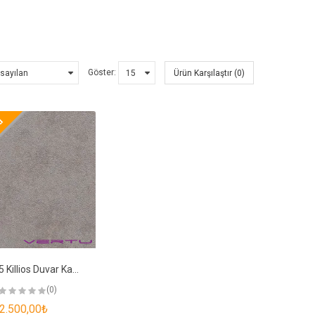
Göster:
Ürün Karşılaştır (0)
nu
5010-5 Killios Duvar Kağıdı
(0)
2.500,00₺