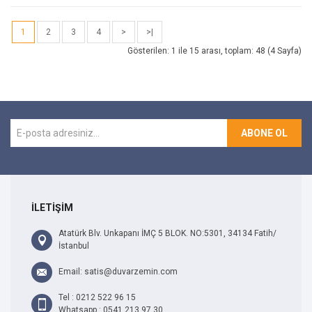
1
2
3
4
>
>|
Gösterilen: 1 ile 15 arası, toplam: 48 (4 Sayfa)
ABONE OL
İLETİŞİM
Atatürk Blv. Unkapanı İMÇ 5 BLOK. NO:5301, 34134 Fatih/
İstanbul
Email: satis@duvarzemin.com
Tel : 0212 522 96 15
Whatsapp : 0541 213 97 30