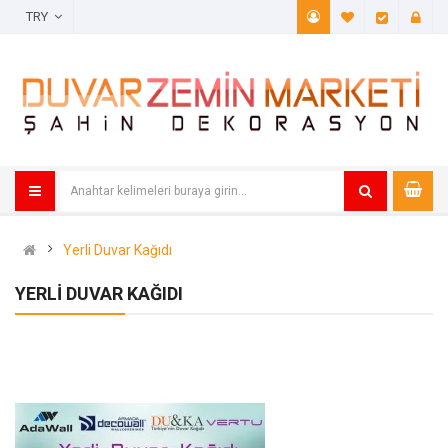
TRY
A. Listem (
Öde
Yerli Duvar Kağıdı
YERLI DUVAR KAĞIDI