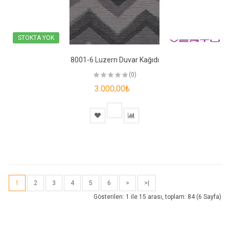
STOKTA YOK
8001-6 Luzern Duvar Kağıdı
(0)
3.000,00₺
1
2
3
4
5
6
>
>|
Gösterilen: 1 ile 15 arası, toplam: 84 (6 Sayfa)