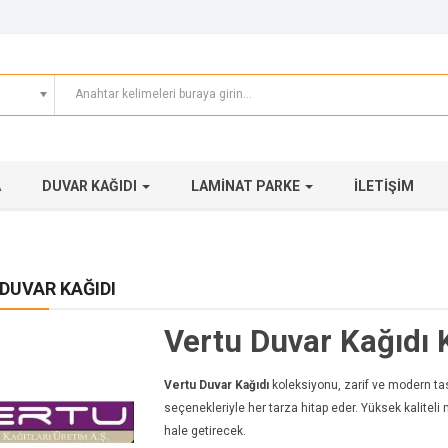
A
DUVAR KAĞIDI
LAMINAT PARKE
İLETIŞIM
DUVAR KAĞIDI
Vertu Duvar Kağıdı 
Vertu Duvar Kağıdı
koleksiyonu, zarif ve modern tasa
seçenekleriyle her tarza hitap eder. Yüksek kaliteli 
hale getirecek.