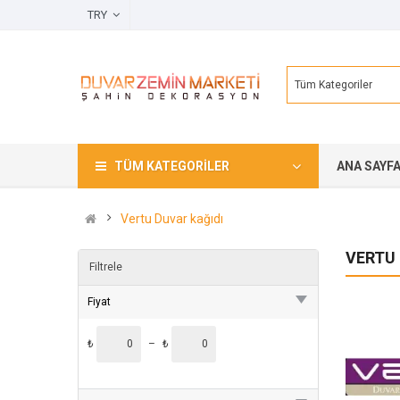
TRY
Tüm Kategoriler
TÜM KATEGORILER
ANA SAYF
Vertu Duvar kağıdı
VERTU 
Filtrele
Fiyat
₺
–
₺