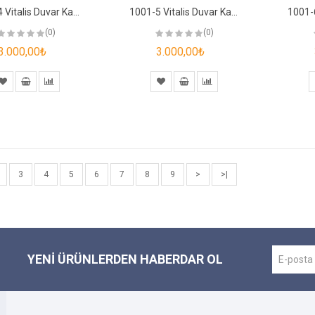
1001-4 Vitalis Duvar Kağıdı
1001-5 Vitalis Duvar Kağıdı
(0)
(0)
3.000,00₺
3.000,00₺
3
4
5
6
7
8
9
>
>|
YENI ÜRÜNLERDEN HABERDAR OL