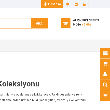
Hesabım
A. Listem (0)
Ödeme
Giriş Yap
ALIŞVERIŞ SEPETI
ARA
0
öğe
- 0,00₺
Koleksiyonu
rımlarıyla odalarınıza şıklık katacak. Farklı desenler ve renk
malzemelerden üretilen bu duvar kağıtları, evinizi şık ve konforlu