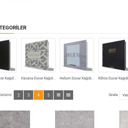
ATEGORILER
Datcha Duvar Kağıdı (3)
Havana Duvar Kağıdı (0)
Helium Duvar Kağıdı (74)
rünümü:
2
3
4
5
Sırala: