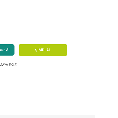
tın Al
MAYA EKLE