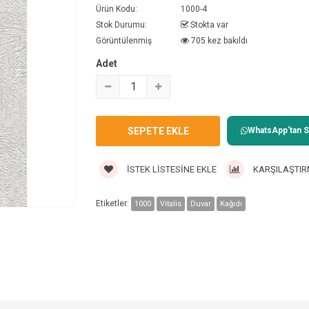
Ürün Kodu:
1000-4
Stok Durumu:
Stokta var
Görüntülenmiş
705 kez bakıldı
Adet
WhatsApp'tan Sa
İSTEK LISTESINE EKLE
KARŞILAŞTIR
Etiketler:
1000
Vitalis
Duvar
Kağıdı