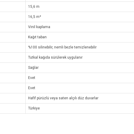
15,6 m
16,5 m²
Vinil kaplama
Kağıt taban
%100 silinebilir, nemli bezle temizlenebilir
Tutkal kağıda sürülerek uygulanır
Sağlar
Evet
Evet
Hafif pürüzlü veya saten alçılı düz duvarlar
Türkiye