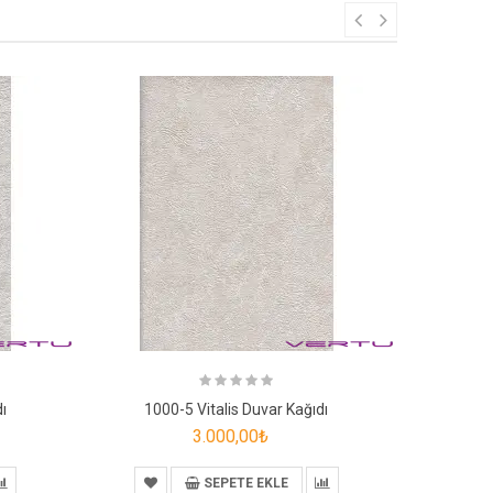
ı
1000-5 Vitalis Duvar Kağıdı
100
3.000,00₺
SEPETE EKLE