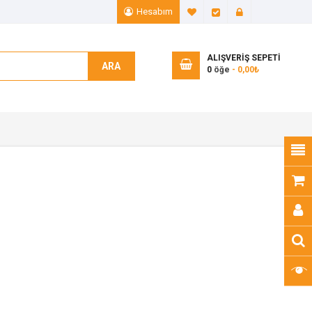
Hesabım
A. Listem (0)
Ödeme
Giriş Yap
ALIŞVERIŞ SEPETI
ARA
0
öğe
- 0,00₺