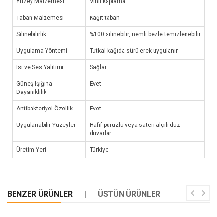
Yüzey Malzemesi
Vinil kaplama
Taban Malzemesi
Kağıt taban
Silinebilirlik
%100 silinebilir, nemli bezle temizlenebilir
Uygulama Yöntemi
Tutkal kağıda sürülerek uygulanır
Isı ve Ses Yalıtımı
Sağlar
Güneş Işığına
Evet
Dayanıklılık
Antibakteriyel Özellik
Evet
Uygulanabilir Yüzeyler
Hafif pürüzlü veya saten alçılı düz
duvarlar
Üretim Yeri
Türkiye
BENZER ÜRÜNLER
ÜSTÜN ÜRÜNLER