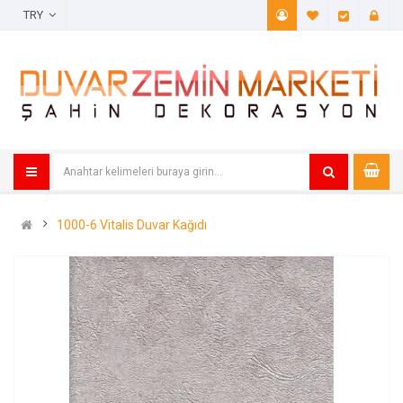
TRY
A. Listem (
Öde
1000-6 Vitalis Duvar Kağıdı