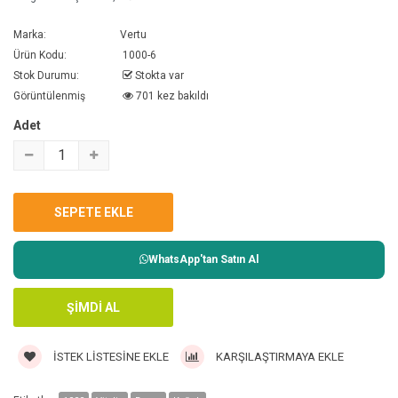
Marka:
Vertu
Ürün Kodu:
1000-6
Stok Durumu:
Stokta var
Görüntülenmiş
701 kez bakıldı
Adet
WhatsApp'tan Satın Al
İSTEK LISTESINE EKLE
KARŞILAŞTIRMAYA EKLE