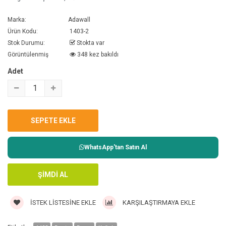
Marka:
Adawall
Ürün Kodu:
1403-2
Stok Durumu:
Stokta var
Görüntülenmiş
348 kez bakıldı
Adet
WhatsApp'tan Satın Al
İSTEK LISTESINE EKLE
KARŞILAŞTIRMAYA EKLE