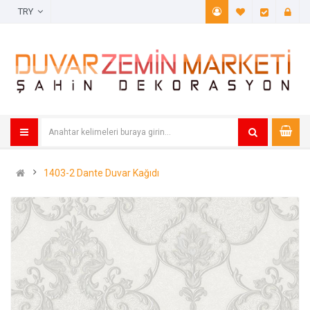
TRY
A. Listem (
Öde
1403-2 Dante Duvar Kağıdı