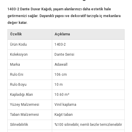
1403-2
Dante Duvar Kağıdı
, yaşam alanlarınızı daha estetik hale
getirmenizi sağlar. Dayanıklı yapısı ve dekoratif tarzıyla iç mekanlara
değer katar.
Özellik
Açıklama
Ürün Kodu
1403-2
Koleksiyon
Dante Serisi
Marka
Adawall
Rulo Eni
106 cm
Rulo Boyu
10 m
Kapladığı Alan
10.60 m²
Yüzey Malzemesi
Vinil kaplama
Taban Malzemesi
Kağıt taban
Silinebilirlik
%100 silinebilir, nemli bezle temizlenebilir