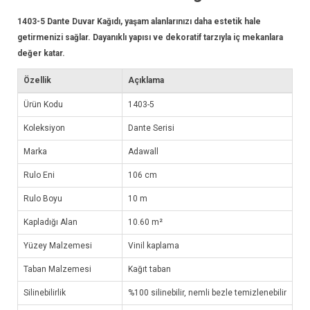
1403-5
Dante Duvar Kağıdı
, yaşam alanlarınızı daha estetik hale
getirmenizi sağlar. Dayanıklı yapısı ve dekoratif tarzıyla iç mekanlara
değer katar.
Özellik
Açıklama
Ürün Kodu
1403-5
Koleksiyon
Dante Serisi
Marka
Adawall
Rulo Eni
106 cm
Rulo Boyu
10 m
Kapladığı Alan
10.60 m²
Yüzey Malzemesi
Vinil kaplama
Taban Malzemesi
Kağıt taban
Silinebilirlik
%100 silinebilir, nemli bezle temizlenebilir