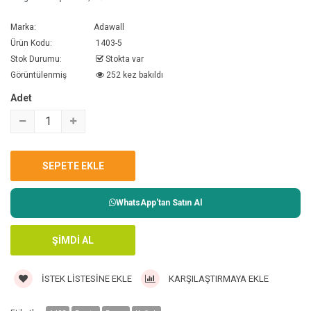
Marka:
Adawall
Ürün Kodu:
1403-5
Stok Durumu:
Stokta var
Görüntülenmiş
252 kez bakıldı
Adet
WhatsApp'tan Satın Al
İSTEK LISTESINE EKLE
KARŞILAŞTIRMAYA EKLE