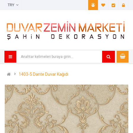
TRY
A. Listem (
Öde
1403-5 Dante Duvar Kağıdı