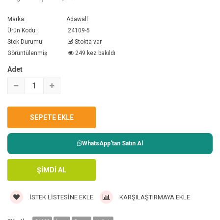
Marka:
Adawall
Ürün Kodu:
24109-5
Stok Durumu:
Stokta var
Görüntülenmiş
249 kez bakıldı
Adet
WhatsApp'tan Satın Al
İSTEK LISTESINE EKLE
KARŞILAŞTIRMAYA EKLE