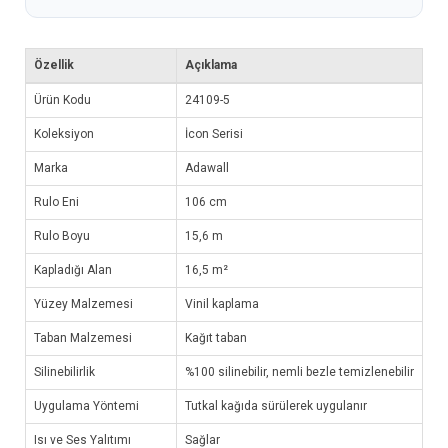
Özellik
Açıklama
Ürün Kodu
24109-5
Koleksiyon
İcon Serisi
Marka
Adawall
Rulo Eni
106 cm
Rulo Boyu
15,6 m
Kapladığı Alan
16,5 m²
Yüzey Malzemesi
Vinil kaplama
Taban Malzemesi
Kağıt taban
Silinebilirlik
%100 silinebilir, nemli bezle temizlenebilir
Uygulama Yöntemi
Tutkal kağıda sürülerek uygulanır
Isı ve Ses Yalıtımı
Sağlar