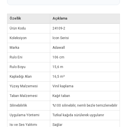
Özellik
Açıklama
Ürün Kodu
24109-2
Koleksiyon
İcon Serisi
Marka
Adawall
Rulo Eni
106 cm
Rulo Boyu
15,6 m
Kapladığı Alan
16,5 m²
Yüzey Malzemesi
Vinil kaplama
Taban Malzemesi
Kağıt taban
Silinebilirlik
%100 silinebilir, nemli bezle temizlenebilir
Uygulama Yöntemi
Tutkal kağıda sürülerek uygulanır
Isı ve Ses Yalıtımı
Sağlar