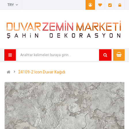
TRY
A. Listem (
Öde
24109-2 İcon Duvar Kağıdı