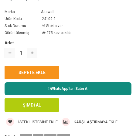
Marka:
Adawall
Ürün Kodu:
24109-2
Stok Durumu:
Stokta var
Görüntülenmiş
275 kez bakıldı
Adet
WhatsApp'tan Satın Al
İSTEK LISTESINE EKLE
KARŞILAŞTIRMAYA EKLE