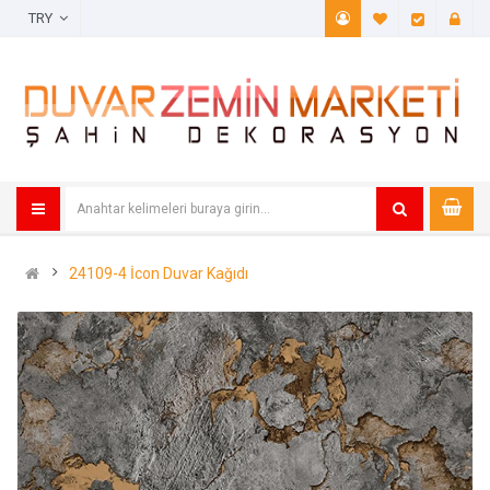
TRY
A. Listem (
Öde
24109-4 İcon Duvar Kağıdı