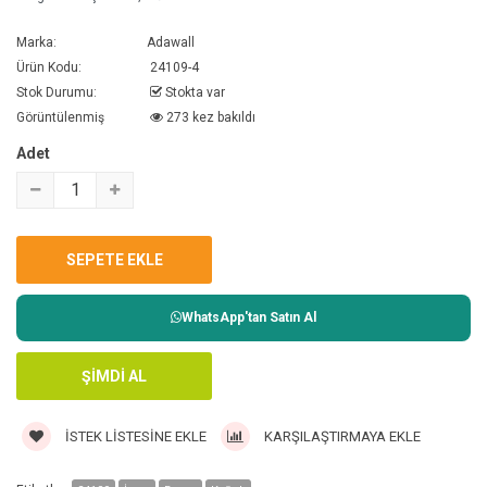
Marka:
Adawall
Ürün Kodu:
24109-4
Stok Durumu:
Stokta var
Görüntülenmiş
273 kez bakıldı
Adet
WhatsApp'tan Satın Al
İSTEK LISTESINE EKLE
KARŞILAŞTIRMAYA EKLE