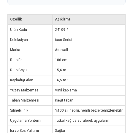
Özellik
Açıklama
Ürün Kodu
24109-4
Koleksiyon
İcon Serisi
Marka
Adawall
Rulo Eni
106 cm
Rulo Boyu
15,6 m
Kapladığı Alan
16,5 m²
Yüzey Malzemesi
Vinil kaplama
Taban Malzemesi
Kağıt taban
Silinebilirlik
%100 silinebilir, nemli bezle temizlenebilir
Uygulama Yöntemi
Tutkal kağıda sürülerek uygulanır
Isı ve Ses Yalıtımı
Sağlar