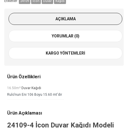
Etiketler:
24109
İcon
Duvar
Kağıdı
AÇIKLAMA
YORUMLAR (0)
KARGO YÖNTEMLERI
Ürün Özellikleri
16.50m²
Duvar Kağıdı
Rulo'nun Eni 106 Boyu 15.60 mt'dir
Ürün Açıklaması
24109-4
İcon Duvar Kağıdı
Modeli