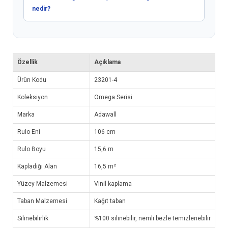
nedir?
Özellik
Açıklama
Ürün Kodu
23201-4
Koleksiyon
Omega Serisi
Marka
Adawall
Rulo Eni
106 cm
Rulo Boyu
15,6 m
Kapladığı Alan
16,5 m²
Yüzey Malzemesi
Vinil kaplama
Taban Malzemesi
Kağıt taban
Silinebilirlik
%100 silinebilir, nemli bezle temizlenebilir