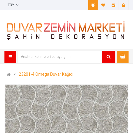
TRY
A. Listem (
Öde
23201-4 Omega Duvar Kağıdı