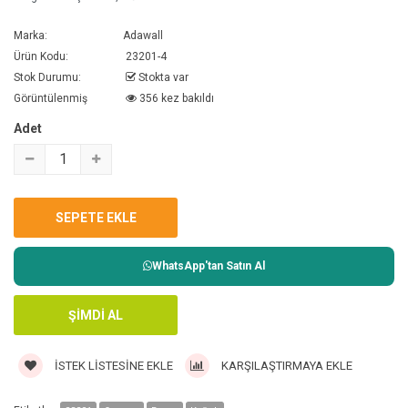
Marka:
Adawall
Ürün Kodu:
23201-4
Stok Durumu:
Stokta var
Görüntülenmiş
356 kez bakıldı
Adet
WhatsApp'tan Satın Al
İSTEK LISTESINE EKLE
KARŞILAŞTIRMAYA EKLE