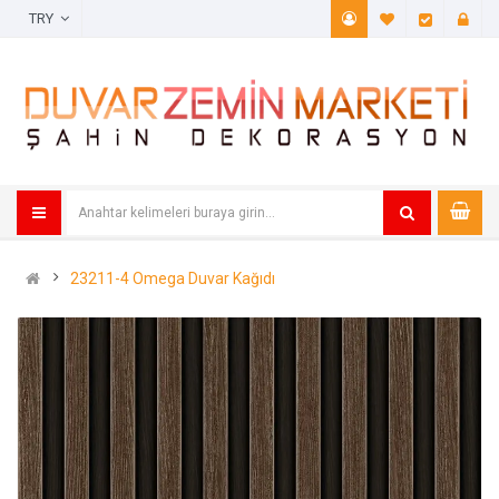
TRY
A. Listem (
Öde
23211-4 Omega Duvar Kağıdı