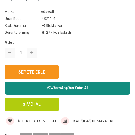
Marka:
Adawall
Ürün Kodu:
23211-4
Stok Durumu:
Stokta var
Görüntülenmiş
277 kez bakıldı
Adet
WhatsApp'tan Satın Al
İSTEK LISTESINE EKLE
KARŞILAŞTIRMAYA EKLE