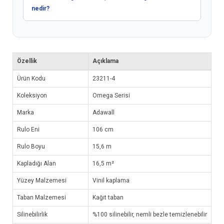
nedir?
Özellik
Açıklama
Ürün Kodu
23211-4
Koleksiyon
Omega Serisi
Marka
Adawall
Rulo Eni
106 cm
Rulo Boyu
15,6 m
Kapladığı Alan
16,5 m²
Yüzey Malzemesi
Vinil kaplama
Taban Malzemesi
Kağıt taban
Silinebilirlik
%100 silinebilir, nemli bezle temizlenebilir