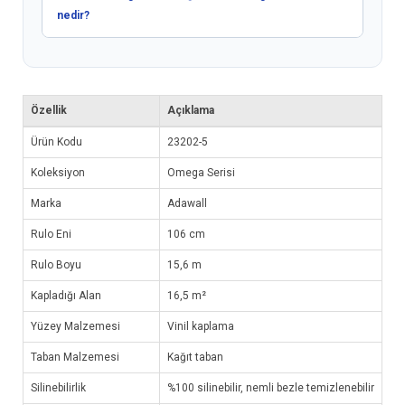
nedir?
Özellik
Açıklama
Ürün Kodu
23202-5
Koleksiyon
Omega Serisi
Marka
Adawall
Rulo Eni
106 cm
Rulo Boyu
15,6 m
Kapladığı Alan
16,5 m²
Yüzey Malzemesi
Vinil kaplama
Taban Malzemesi
Kağıt taban
Silinebilirlik
%100 silinebilir, nemli bezle temizlenebilir