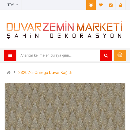
TRY
A. Listem (
Öde
23202-5 Omega Duvar Kağıdı