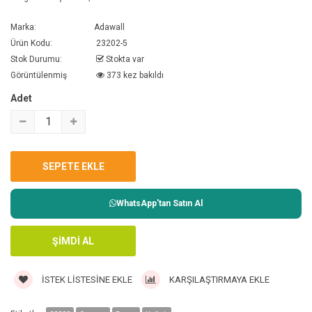
Marka:
Adawall
Ürün Kodu:
23202-5
Stok Durumu:
Stokta var
Görüntülenmiş
373 kez bakıldı
Adet
WhatsApp'tan Satın Al
İSTEK LISTESINE EKLE
KARŞILAŞTIRMAYA EKLE