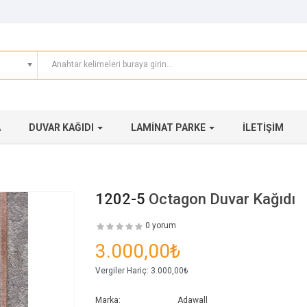
A
DUVAR KAĞIDI
LAMINAT PARKE
İLETIŞIM
1202-5
Octagon Duvar Kağıdı
0 yorum
3.000,00₺
Vergiler Hariç:
3.000,00₺
Marka:
Adawall