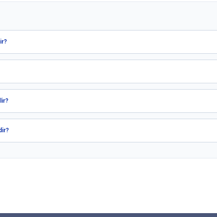
ir?
ir?
dir?