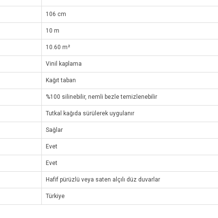
106 cm
10 m
10.60 m²
Vinil kaplama
Kağıt taban
%100 silinebilir, nemli bezle temizlenebilir
Tutkal kağıda sürülerek uygulanır
Sağlar
Evet
Evet
Hafif pürüzlü veya saten alçılı düz duvarlar
Türkiye