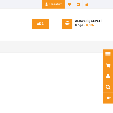
Hesabım
A. Listem (0)
Ödeme
Giriş Yap
ALIŞVERIŞ SEPETI
ARA
0
öğe
- 0,00₺