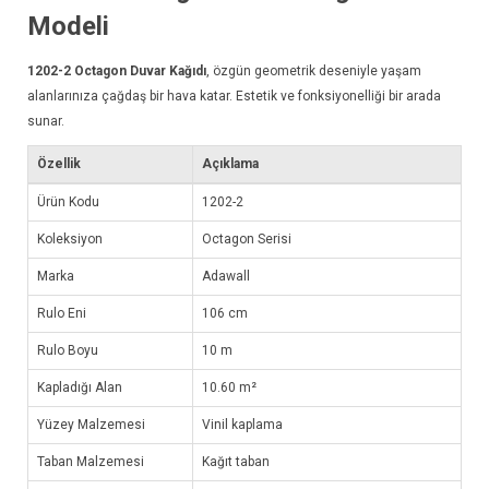
Modeli
1202-2
Octagon Duvar Kağıdı
, özgün geometrik deseniyle yaşam
alanlarınıza çağdaş bir hava katar. Estetik ve fonksiyonelliği bir arada
sunar.
Özellik
Açıklama
Ürün Kodu
1202-2
Koleksiyon
Octagon Serisi
Marka
Adawall
Rulo Eni
106 cm
Rulo Boyu
10 m
Kapladığı Alan
10.60 m²
Yüzey Malzemesi
Vinil kaplama
Taban Malzemesi
Kağıt taban