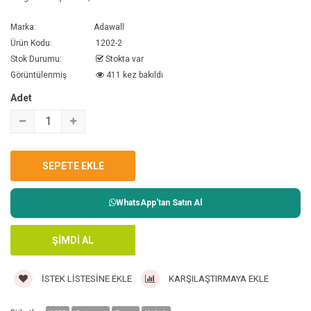
Marka:
Adawall
Ürün Kodu:
1202-2
Stok Durumu:
Stokta var
Görüntülenmiş
411 kez bakıldı
Adet
WhatsApp'tan Satın Al
İSTEK LISTESINE EKLE
KARŞILAŞTIRMAYA EKLE