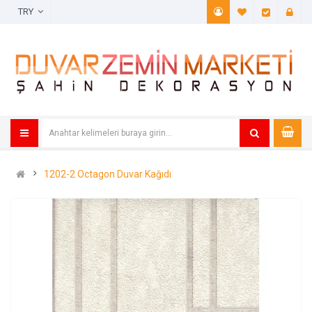
TRY
A. Listem (
Öde
1202-2 Octagon Duvar Kağıdı