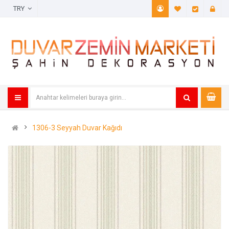
TRY
A. Listem (
Öde
1306-3 Seyyah Duvar Kağıdı