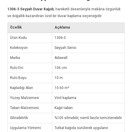
1306-3
Seyyah Duvar Kağıdı
, hareketli desenleriyle mekâna özgünlük
ve doğallık kazandıran özel bir duvar kaplama seçeneğidir.
Özellik
Açıklama
Ürün Kodu
1306-3
Koleksiyon
Seyyah Serisi
Marka
Adawall
Rulo Eni
106 cm
Rulo Boyu
10 m
Kapladığı Alan
10.60 m²
Yüzey Malzemesi
Vinil kaplama
Taban Malzemesi
Kağıt taban
Silinebilirlik
%100 silinebilir, nemli bezle temizlenebilir
Uygulama Yöntemi
Tutkal kağıda sürülerek uygulanır