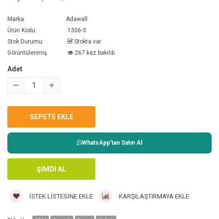
Marka:
Adawall
Ürün Kodu:
1306-3
Stok Durumu:
Stokta var
Görüntülenmiş
267 kez bakıldı
Adet
WhatsApp'tan Satın Al
İSTEK LISTESINE EKLE
KARŞILAŞTIRMAYA EKLE