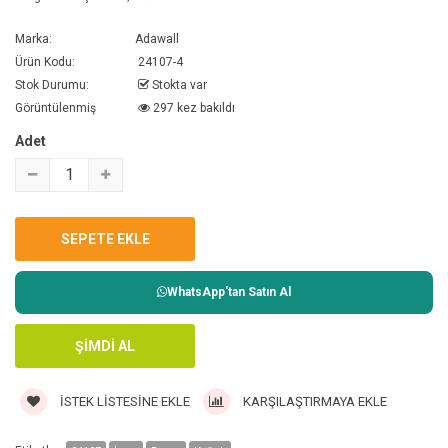
Marka:
Adawall
Ürün Kodu:
24107-4
Stok Durumu:
Stokta var
Görüntülenmiş
297 kez bakıldı
Adet
WhatsApp'tan Satın Al
İSTEK LISTESINE EKLE
KARŞILAŞTIRMAYA EKLE