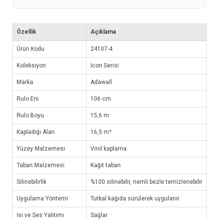
Özellik
Açıklama
Ürün Kodu
24107-4
Koleksiyon
İcon Serisi
Marka
Adawall
Rulo Eni
106 cm
Rulo Boyu
15,6 m
Kapladığı Alan
16,5 m²
Yüzey Malzemesi
Vinil kaplama
Taban Malzemesi
Kağıt taban
Silinebilirlik
%100 silinebilir, nemli bezle temizlenebilir
Uygulama Yöntemi
Tutkal kağıda sürülerek uygulanır
Isı ve Ses Yalıtımı
Sağlar