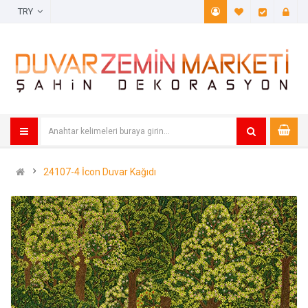
TRY
A. Listem (
Öde
24107-4 İcon Duvar Kağıdı