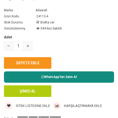
Marka:
Adawall
Ürün Kodu:
24113-4
Stok Durumu:
Stokta var
Görüntülenmiş
344 kez bakıldı
Adet
WhatsApp'tan Satın Al
İSTEK LISTESINE EKLE
KARŞILAŞTIRMAYA EKLE