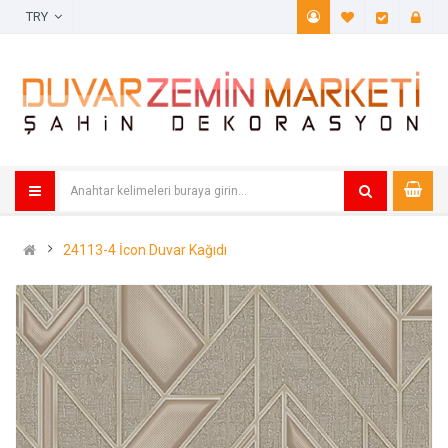
TRY
A. Listem (
Öde
24113-4 İcon Duvar Kağıdı