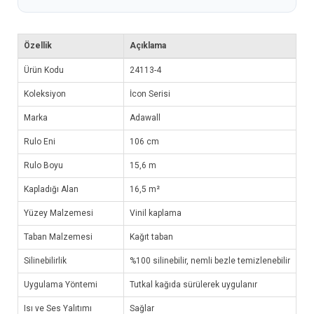
Özellik
Açıklama
Ürün Kodu
24113-4
Koleksiyon
İcon Serisi
Marka
Adawall
Rulo Eni
106 cm
Rulo Boyu
15,6 m
Kapladığı Alan
16,5 m²
Yüzey Malzemesi
Vinil kaplama
Taban Malzemesi
Kağıt taban
Silinebilirlik
%100 silinebilir, nemli bezle temizlenebilir
Uygulama Yöntemi
Tutkal kağıda sürülerek uygulanır
Isı ve Ses Yalıtımı
Sağlar