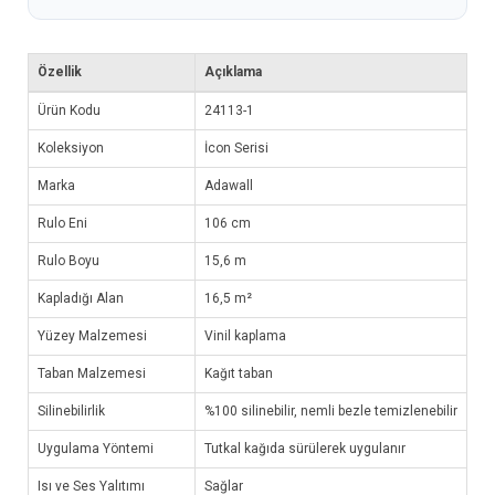
Özellik
Açıklama
Ürün Kodu
24113-1
Koleksiyon
İcon Serisi
Marka
Adawall
Rulo Eni
106 cm
Rulo Boyu
15,6 m
Kapladığı Alan
16,5 m²
Yüzey Malzemesi
Vinil kaplama
Taban Malzemesi
Kağıt taban
Silinebilirlik
%100 silinebilir, nemli bezle temizlenebilir
Uygulama Yöntemi
Tutkal kağıda sürülerek uygulanır
Isı ve Ses Yalıtımı
Sağlar