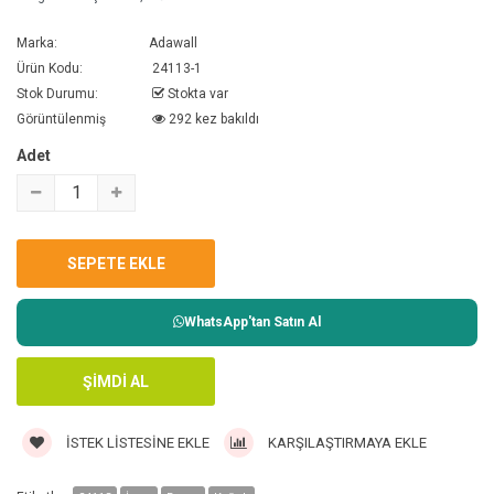
Marka:
Adawall
Ürün Kodu:
24113-1
Stok Durumu:
Stokta var
Görüntülenmiş
292 kez bakıldı
Adet
WhatsApp'tan Satın Al
İSTEK LISTESINE EKLE
KARŞILAŞTIRMAYA EKLE