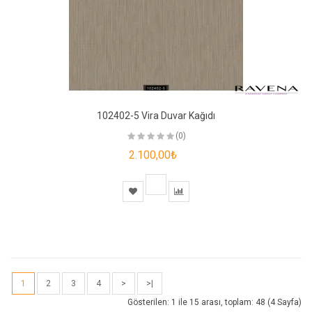
102402-5 Vira Duvar Kağıdı
(0)
2.100,00₺
1
2
3
4
>
>|
Gösterilen: 1 ile 15 arası, toplam: 48 (4 Sayfa)