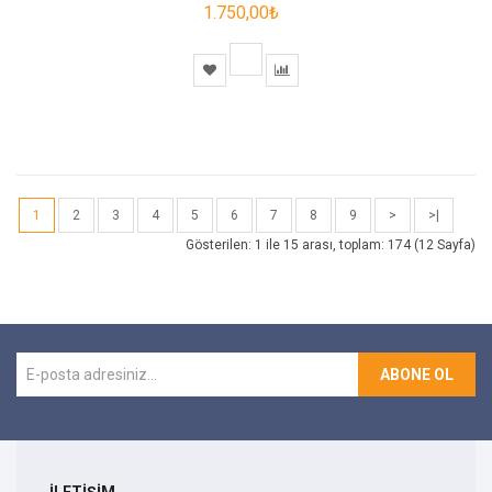
1.750,00₺
1
2
3
4
5
6
7
8
9
>
>|
Gösterilen: 1 ile 15 arası, toplam: 174 (12 Sayfa)
ABONE OL
İLETİŞİM