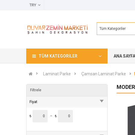
TRY
Tüm Kategoriler
TÜM KATEGORILER
ANA SAYF
Laminat Parke
Çamsan Laminat Parke
MODER
Filtrele
Fiyat
₺
–
₺