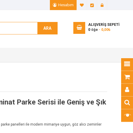
Hesabım
A. Listem (0)
Ödeme
Giriş Yap
ALIŞVERIŞ SEPETI
ARA
0
öğe
- 0,00₺
at Parke Serisi ile Geniş ve Şık
parke panelleri ile modern mimariye uygun, göz alıcı zeminler