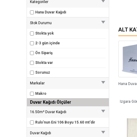
Kategoriler
Hana Duvar Kağıdı
Stok Durumu
ALT K
Stokta yok
2-3 gün içinde
Ön Sipariş
Stokta var
Sorunuz
Markalar
Makro
Izgara Gö
Duvar Kağıdı Ölçüler
16.50m² Duvar Kağıdı
Rulo'nun Eni 106 Boyu 15.60 mt'dir
Duvar Kağıdı