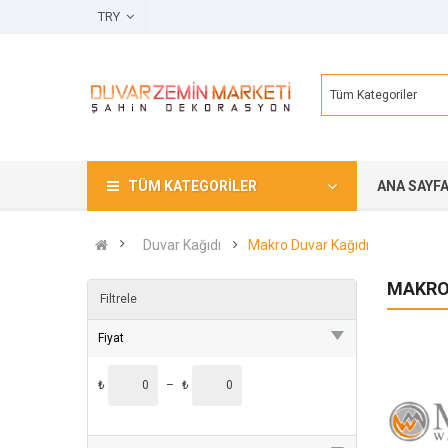
TRY
Tüm Kategoriler
TÜM KATEGORILER
ANA SAYF
Duvar Kağıdı
Makro Duvar Kağıdı
MAKRO
Filtrele
Fiyat
₺
–
₺