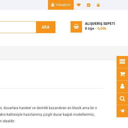
Hesabım
A. Listem (0)
Ödeme
Giriş Yap
ALIŞVERIŞ SEPETI
ARA
0
öğe
- 0,00₺
ler, duvarlara hareket ve derinlik kazandıran en klasik ama bir o
kro kalitesiyle hazırlanmış çizgili duvar kağıdı modellerimiz,
 idealdir.