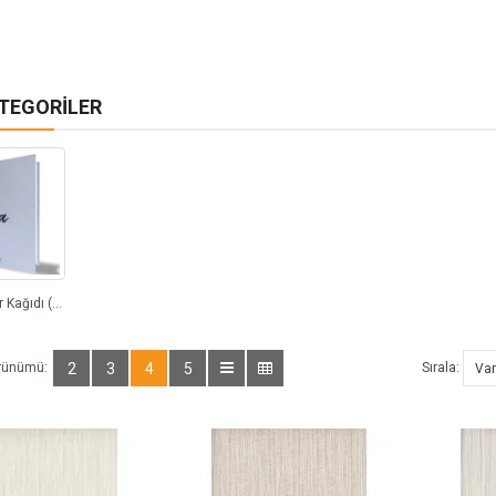
ATEGORILER
Hana Duvar Kağıdı (72)
rünümü:
2
3
4
5
Sırala: