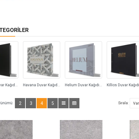
ATEGORILER
Datcha Duvar Kağıdı (3)
Havana Duvar Kağıdı (0)
Helium Duvar Kağıdı (74)
rünümü:
2
3
4
5
Sırala: