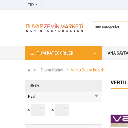
TRY
Tüm Kategoriler
TÜM KATEGORILER
ANA SAYF
Duvar Kağıdı
Vertu Duvar kağıdı
VERTU 
Filtrele
Fiyat
₺
–
₺