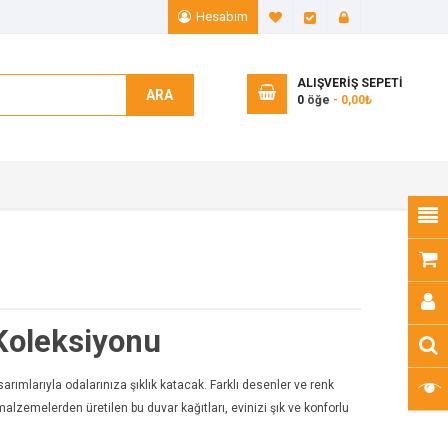
Hesabım
A. Listem (0)
Ödeme
Giriş Yap
ALIŞVERIŞ SEPETI
ARA
0
öğe
- 0,00₺
Koleksiyonu
rımlarıyla odalarınıza şıklık katacak. Farklı desenler ve renk
malzemelerden üretilen bu duvar kağıtları, evinizi şık ve konforlu