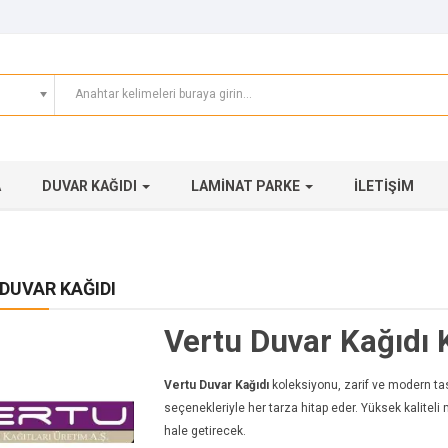
A
DUVAR KAĞIDI
LAMINAT PARKE
İLETIŞIM
DUVAR KAĞIDI
Vertu Duvar Kağıdı 
Vertu Duvar Kağıdı
koleksiyonu, zarif ve modern tasa
seçenekleriyle her tarza hitap eder. Yüksek kaliteli 
hale getirecek.