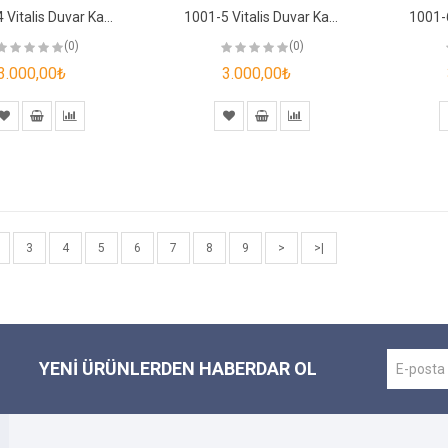
1001-4 Vitalis Duvar Kağıdı
1001-5 Vitalis Duvar Kağıdı
(0)
(0)
3.000,00₺
3.000,00₺
3
4
5
6
7
8
9
>
>|
YENI ÜRÜNLERDEN HABERDAR OL