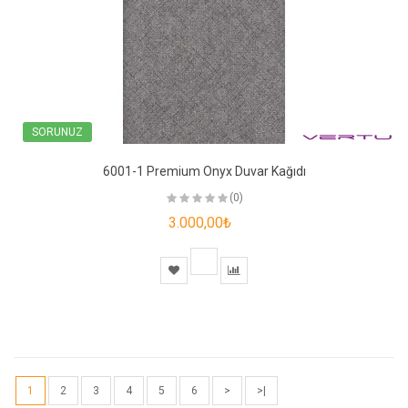
SORUNUZ
6001-1 Premium Onyx Duvar Kağıdı
(0)
3.000,00₺
1
2
3
4
5
6
>
>|