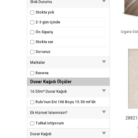
Stok Durumu
Stokta yok
2-3 gün içinde
Izgara Gö
Ön Sipariş
Stokta var
Sorunuz
Markalar
Ravena
Duvar Kağıdı Ölçüler
16.50m² Duvar Kağıdı
Rulo'nun Eni 106 Boyu 15.50 mt'dir
Ek Hizmet İstermisin?
Tutkal istiyorum
Duvar Kağıdı