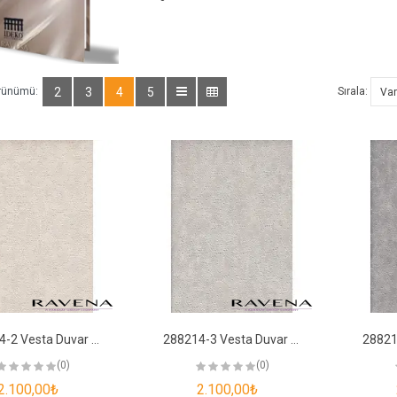
rünümü:
2
3
4
5
Sırala:
288214-2 Vesta Duvar Kağıdı
288214-3 Vesta Duvar Kağıdı
(0)
(0)
2.100,00₺
2.100,00₺