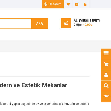
Hesabım
A. Listem (0)
Ödeme
Giriş Yap
ALIŞVERIŞ SEPETI
ARA
0
öğe
- 0,00₺
dern ve Estetik Mekanlar
koratif yapısı sayesinde ev ve iş yerlerine şık, huzurlu ve estetik