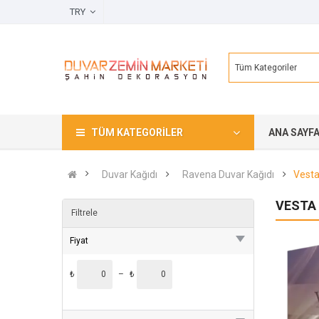
TRY
Tüm Kategoriler
TÜM KATEGORILER
ANA SAYF
Duvar Kağıdı
Ravena Duvar Kağıdı
Vesta
VESTA 
Filtrele
Fiyat
₺
–
₺