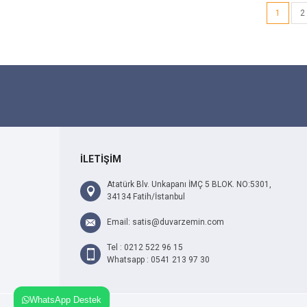
1
2
İLETİŞİM
Atatürk Blv. Unkapanı İMÇ 5 BLOK. NO:5301,
34134 Fatih/İstanbul
Email: satis@duvarzemin.com
Tel : 0212 522 96 15
Whatsapp : 0541 213 97 30
WhatsApp Destek