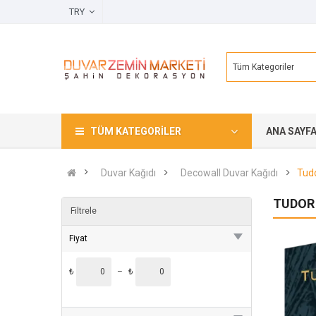
TRY
Tüm Kategoriler
TÜM KATEGORILER
ANA SAYF
Duvar Kağıdı
Decowall Duvar Kağıdı
Tudo
TUDOR 
Filtrele
Fiyat
₺
–
₺