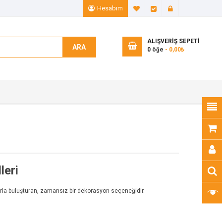
Hesabım
A. Listem (0)
Ödeme
Giriş Yap
ALIŞVERIŞ SEPETI
ARA
0
öğe
- 0,00₺
leri
arla buluşturan, zamansız bir dekorasyon seçeneğidir.