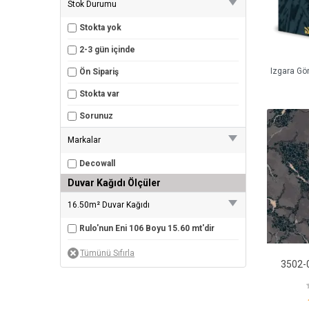
Stok Durumu
Stokta yok
2-3 gün içinde
Izgara Gö
Ön Sipariş
Stokta var
Sorunuz
Markalar
Decowall
Duvar Kağıdı Ölçüler
16.50m² Duvar Kağıdı
Rulo'nun Eni 106 Boyu 15.60 mt'dir