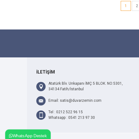
1
2
İLETİŞİM
Atatürk Blv. Unkapanı İMÇ 5 BLOK. NO:5301,
34134 Fatih/İstanbul
Email: satis@duvarzemin.com
Tel : 0212 522 96 15
Whatsapp : 0541 213 97 30
WhatsApp Destek