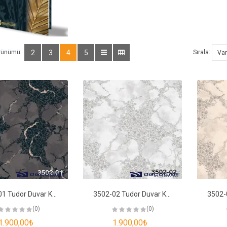
rünümü:
2
3
4
5
Sırala:
3502-01 Tudor Duvar Kağıdı
3502-02 Tudor Duvar Kağıdı
(0)
(0)
1.900,00₺
1.900,00₺