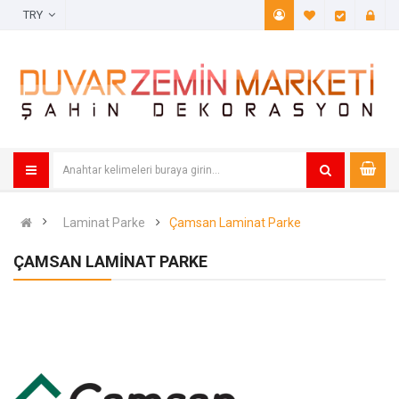
TRY
A. Listem (
Öde
Laminat Parke
Çamsan Laminat Parke
ÇAMSAN LAMINAT PARKE