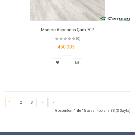
Modern Aspendos Çam 707
(0)
450,00₺
1
2
3
>
>|
Gösterilen: 1 ile 15 arası, toplam: 33 (3 Sayfa)