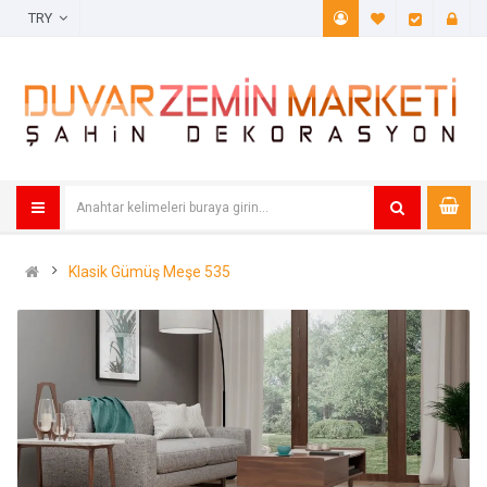
TRY
A. Listem (
Öde
Klasik Gümüş Meşe 535