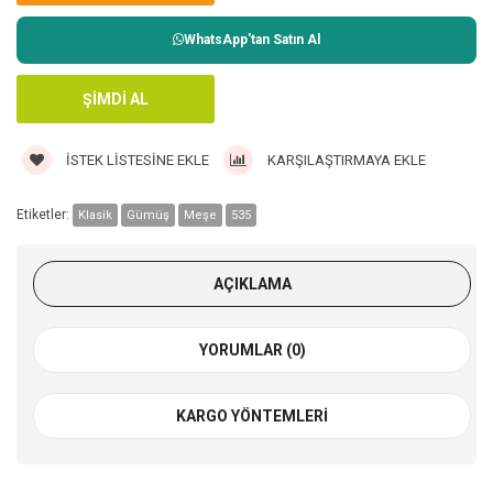
WhatsApp'tan Satın Al
İSTEK LISTESINE EKLE
KARŞILAŞTIRMAYA EKLE
Etiketler:
Klasik
Gümüş
Meşe
535
AÇIKLAMA
YORUMLAR (0)
KARGO YÖNTEMLERI