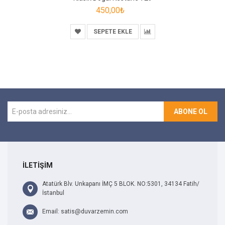
450,00₺
SEPETE EKLE
ABONE OL
İLETİŞİM
Atatürk Blv. Unkapanı İMÇ 5 BLOK. NO:5301, 34134 Fatih/
İstanbul
Email: satis@duvarzemin.com