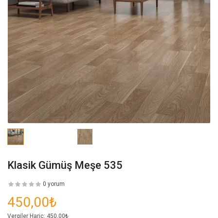
Klasik Gümüş Meşe 535
0 yorum
450,00₺
Vergiler Hariç:
450,00₺