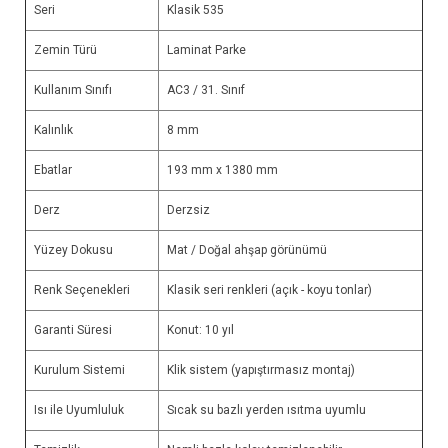
Seri
Klasik 535
Zemin Türü
Laminat Parke
Kullanım Sınıfı
AC3 / 31. Sınıf
Kalınlık
8 mm
Ebatlar
193 mm x 1380 mm
Derz
Derzsiz
Yüzey Dokusu
Mat / Doğal ahşap görünümü
Renk Seçenekleri
Klasik seri renkleri (açık - koyu tonlar)
Garanti Süresi
Konut: 10 yıl
Kurulum Sistemi
Klik sistem (yapıştırmasız montaj)
Isı ile Uyumluluk
Sıcak su bazlı yerden ısıtma uyumlu