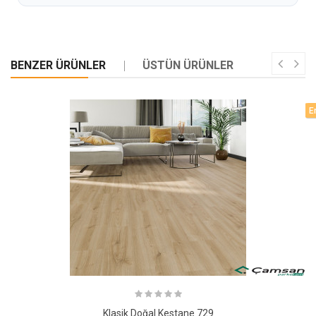
BENZER ÜRÜNLER
ÜSTÜN ÜRÜNLER
E
Klasik Doğal Kestane 729