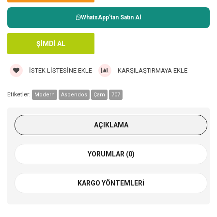
WhatsApp'tan Satın Al
İSTEK LISTESINE EKLE
KARŞILAŞTIRMAYA EKLE
Etiketler:
Modern
Aspendos
Çam
707
AÇIKLAMA
YORUMLAR (0)
KARGO YÖNTEMLERI