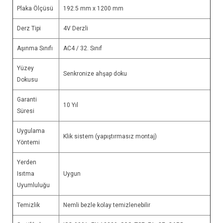
Plaka Ölçüsü
192.5 mm x 1200 mm
Derz Tipi
4V Derzli
Aşınma Sınıfı
AC4 / 32. Sınıf
Yüzey
Senkronize ahşap doku
Dokusu
Garanti
10 Yıl
Süresi
Uygulama
Klik sistem (yapıştırmasız montaj)
Yöntemi
Yerden
Isıtma
Uygun
Uyumluluğu
Temizlik
Nemli bezle kolay temizlenebilir