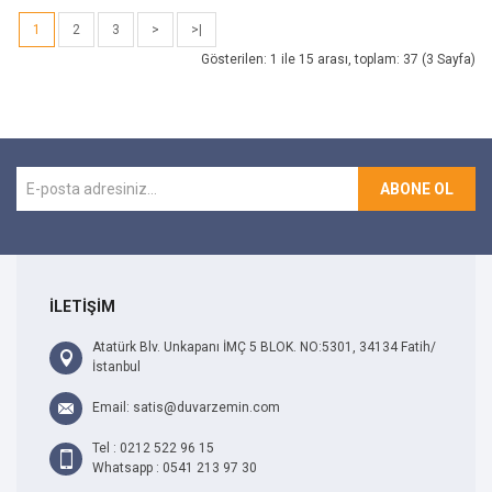
1
2
3
>
>|
Gösterilen: 1 ile 15 arası, toplam: 37 (3 Sayfa)
ABONE OL
İLETİŞİM
Atatürk Blv. Unkapanı İMÇ 5 BLOK. NO:5301, 34134 Fatih/
İstanbul
Email: satis@duvarzemin.com
Tel : 0212 522 96 15
Whatsapp : 0541 213 97 30