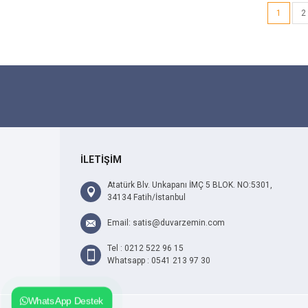
1
2
İLETİŞİM
Atatürk Blv. Unkapanı İMÇ 5 BLOK. NO:5301,
34134 Fatih/İstanbul
Email: satis@duvarzemin.com
Tel : 0212 522 96 15
Whatsapp : 0541 213 97 30
WhatsApp Destek