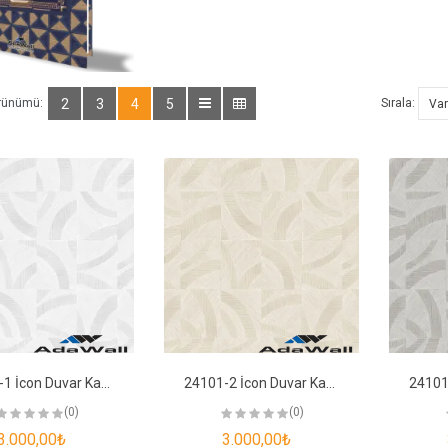
rünümü:
2
3
4
5
Sırala:
24101-1 İcon Duvar Kağıdı
24101-2 İcon Duvar Kağıdı
(0)
(0)
3.000,00₺
3.000,00₺