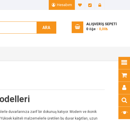
Hesabım
A. Listem (0)
Ödeme
Giriş Yap
ALIŞVERIŞ SEPETI
ARA
0
öğe
- 0,00₺
odelleri
lerle duvarlarınıza zarif bir dokunuş katıyor. Modern ve ikonik
. Yüksek kaliteli malzemelerle üretilen bu duvar kağıtları, uzun