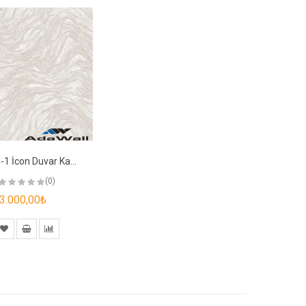
24104-1 İcon Duvar Kağıdı
(0)
3.000,00₺