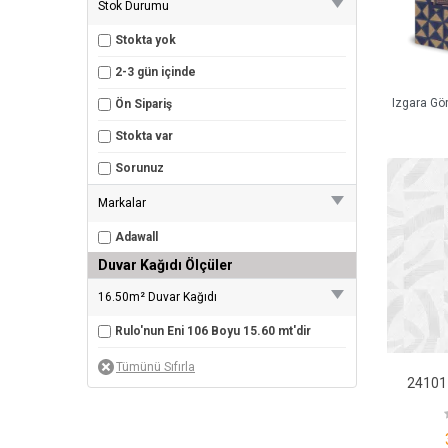
Stok Durumu
Stokta yok
2-3 gün içinde
Izgara Gö
Ön Sipariş
Stokta var
Sorunuz
Markalar
Adawall
Duvar Kağıdı Ölçüler
16.50m² Duvar Kağıdı
Rulo'nun Eni 106 Boyu 15.60 mt'dir