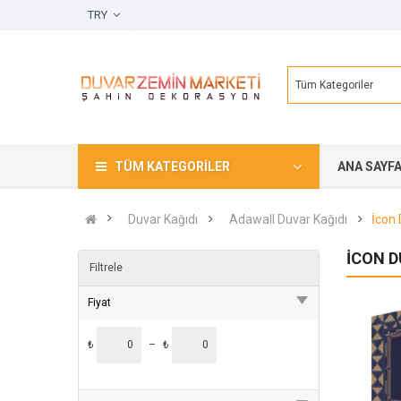
TRY
Tüm Kategoriler
TÜM KATEGORILER
ANA SAYF
Duvar Kağıdı
Adawall Duvar Kağıdı
İcon 
İCON D
Filtrele
Fiyat
₺
–
₺