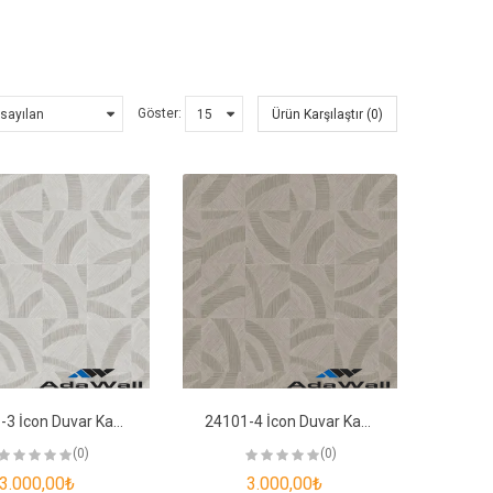
Göster:
Ürün Karşılaştır (0)
24101-3 İcon Duvar Kağıdı
24101-4 İcon Duvar Kağıdı
(0)
(0)
3.000,00₺
3.000,00₺