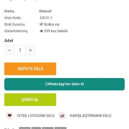
Marka:
Adawall
Ürün Kodu:
24101-1
Stok Durumu:
Stokta var
Görüntülenmiş
339 kez bakıldı
Adet
WhatsApp'tan Satın Al
İSTEK LISTESINE EKLE
KARŞILAŞTIRMAYA EKLE