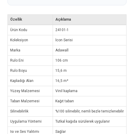
Özellik
Açıklama
Ürün Kodu
24101-1
Koleksiyon
İcon Serisi
Marka
Adawall
Rulo Eni
106 cm
Rulo Boyu
15,6 m
Kapladığı Alan
16,5 m²
Yüzey Malzemesi
Vinil kaplama
Taban Malzemesi
Kağıt taban
Silinebilirlik
%100 silinebilir, nemli bezle temizlenebilir
Uygulama Yöntemi
Tutkal kağıda sürülerek uygulanır
Isı ve Ses Yalıtımı
Sağlar