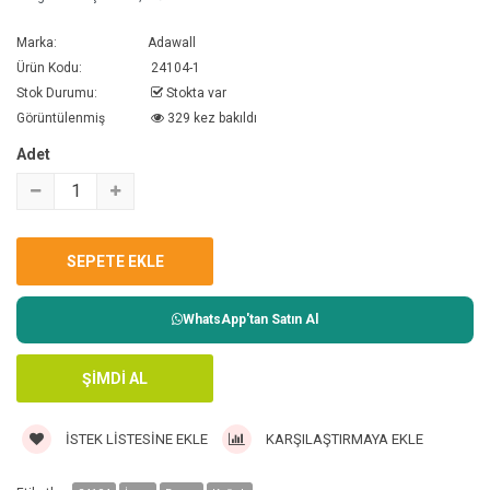
Marka:
Adawall
Ürün Kodu:
24104-1
Stok Durumu:
Stokta var
Görüntülenmiş
329 kez bakıldı
Adet
WhatsApp'tan Satın Al
İSTEK LISTESINE EKLE
KARŞILAŞTIRMAYA EKLE