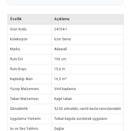
Özellik
Açıklama
Ürün Kodu
24104-1
Koleksiyon
İcon Serisi
Marka
Adawall
Rulo Eni
106 cm
Rulo Boyu
15,6 m
Kapladığı Alan
16,5 m²
Yüzey Malzemesi
Vinil kaplama
Taban Malzemesi
Kağıt taban
Silinebilirlik
%100 silinebilir, nemli bezle temizlenebilir
Uygulama Yöntemi
Tutkal kağıda sürülerek uygulanır
Isı ve Ses Yalıtımı
Sağlar