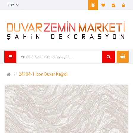
TRY
A. Listem (
Öde
24104-1 İcon Duvar Kağıdı