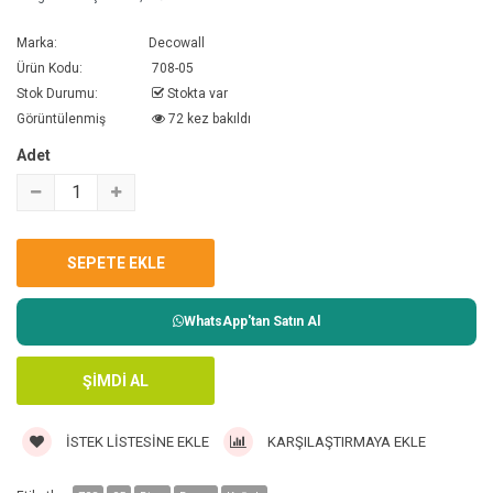
Marka:
Decowall
Ürün Kodu:
708-05
Stok Durumu:
Stokta var
Görüntülenmiş
72 kez bakıldı
Adet
WhatsApp'tan Satın Al
İSTEK LISTESINE EKLE
KARŞILAŞTIRMAYA EKLE