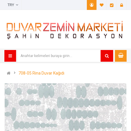
TRY
A. Listem (
Öde
708-05 Rina Duvar Kağıdı