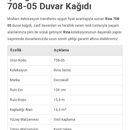
708-05
Duvar Kağıdı
Modern dekorasyon trendlerini uygun fiyat avantajıyla sunan
Rina 708-
05
duvar kağıdı
, zarif desenleri ve ferahlık veren renk tonlarıyla yaşam
alanlarınıza yeni bir soluk getiriyor.
Rina
koleksiyonunun dayanıklı yapısı
sayesinde duvarlarınızda uzun süreli şıklığı garanti altına alabilirsiniz.
Özellik
Açıklama
Ürün Kodu
708-05
Koleksiyon
Rina Serisi
Marka
Decowall
Rulo Eni
106 cm
Rulo Boyu
15,6 m
Kapladığı Alan
16,5 m²
Yüzey Malzemesi
Vinil kaplama
Taban Malzemesi
Kağıt taban