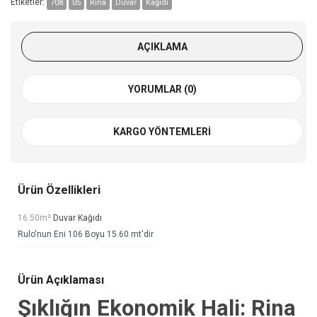
Etiketler:
708
05
Rina
Duvar
Kağıdı
AÇIKLAMA
YORUMLAR (0)
KARGO YÖNTEMLERI
Ürün Özellikleri
16.50m²
Duvar Kağıdı
Rulo'nun Eni 106 Boyu 15.60 mt'dir
Ürün Açıklaması
Şıklığın Ekonomik Hali: Rina