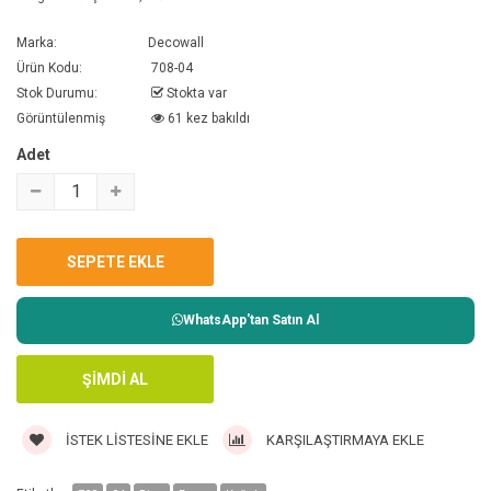
Marka:
Decowall
Ürün Kodu:
708-04
Stok Durumu:
Stokta var
Görüntülenmiş
61 kez bakıldı
Adet
WhatsApp'tan Satın Al
İSTEK LISTESINE EKLE
KARŞILAŞTIRMAYA EKLE