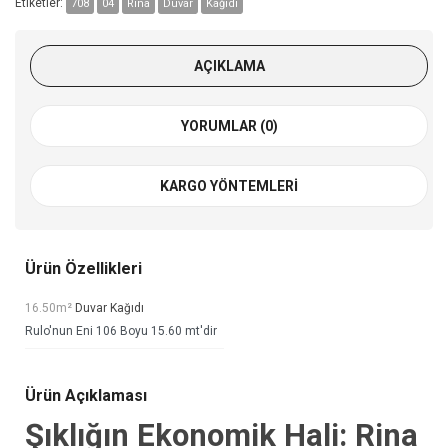
Etiketler:
708
04
Rina
Duvar
Kağıdı
AÇIKLAMA
YORUMLAR (0)
KARGO YÖNTEMLERI
Ürün Özellikleri
16.50m²
Duvar Kağıdı
Rulo'nun Eni 106 Boyu 15.60 mt'dir
Ürün Açıklaması
Şıklığın Ekonomik Hali: Rina