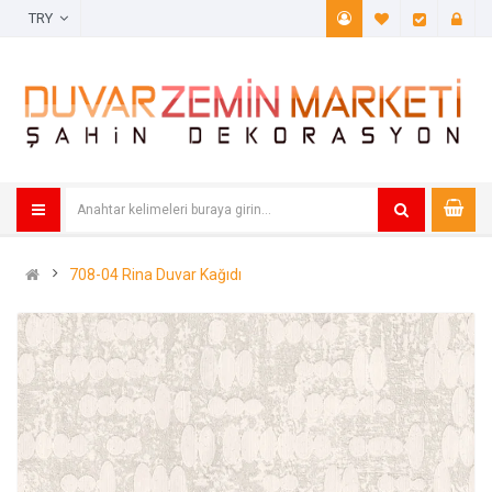
TRY
A. Listem (
Öde
708-04 Rina Duvar Kağıdı