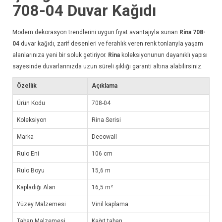
708-04
Duvar Kağıdı
Modern dekorasyon trendlerini uygun fiyat avantajıyla sunan
Rina 708-
04
duvar kağıdı
, zarif desenleri ve ferahlık veren renk tonlarıyla yaşam
alanlarınıza yeni bir soluk getiriyor.
Rina
koleksiyonunun dayanıklı yapısı
sayesinde duvarlarınızda uzun süreli şıklığı garanti altına alabilirsiniz.
Özellik
Açıklama
Ürün Kodu
708-04
Koleksiyon
Rina Serisi
Marka
Decowall
Rulo Eni
106 cm
Rulo Boyu
15,6 m
Kapladığı Alan
16,5 m²
Yüzey Malzemesi
Vinil kaplama
Taban Malzemesi
Kağıt taban