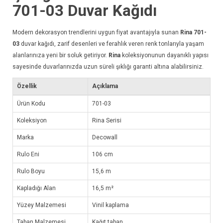
701-03
Duvar Kağıdı
Modern dekorasyon trendlerini uygun fiyat avantajıyla sunan
Rina 701-
03
duvar kağıdı
, zarif desenleri ve ferahlık veren renk tonlarıyla yaşam
alanlarınıza yeni bir soluk getiriyor.
Rina
koleksiyonunun dayanıklı yapısı
sayesinde duvarlarınızda uzun süreli şıklığı garanti altına alabilirsiniz.
Özellik
Açıklama
Ürün Kodu
701-03
Koleksiyon
Rina Serisi
Marka
Decowall
Rulo Eni
106 cm
Rulo Boyu
15,6 m
Kapladığı Alan
16,5 m²
Yüzey Malzemesi
Vinil kaplama
Taban Malzemesi
Kağıt taban