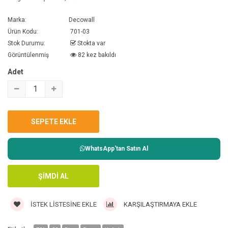
Marka:
Decowall
Ürün Kodu:
701-03
Stok Durumu:
Stokta var
Görüntülenmiş
82 kez bakıldı
Adet
WhatsApp'tan Satın Al
İSTEK LISTESINE EKLE
KARŞILAŞTIRMAYA EKLE