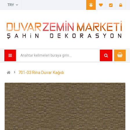
TRY
A. Listem (
Öde
701-03 Rina Duvar Kağıdı