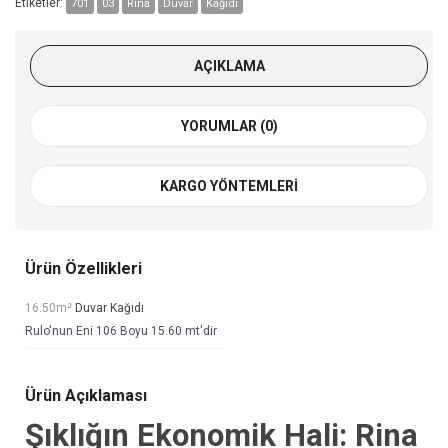
Etiketler:
701
03
Rina
Duvar
Kağıdı
AÇIKLAMA
YORUMLAR (0)
KARGO YÖNTEMLERI
Ürün Özellikleri
16.50m²
Duvar Kağıdı
Rulo'nun Eni 106 Boyu 15.60 mt'dir
Ürün Açıklaması
Şıklığın Ekonomik Hali: Rina