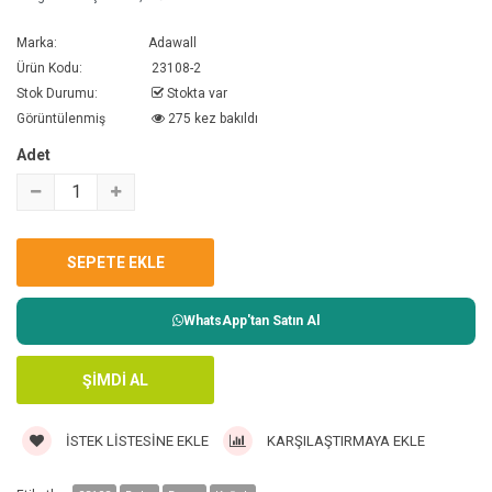
Marka:
Adawall
Ürün Kodu:
23108-2
Stok Durumu:
Stokta var
Görüntülenmiş
275 kez bakıldı
Adet
WhatsApp'tan Satın Al
İSTEK LISTESINE EKLE
KARŞILAŞTIRMAYA EKLE