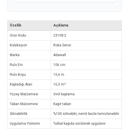
Özellik
Açıklama
Ürün Kodu
23108-2
Koleksiyon
Roka Serisi
Marka
Adawall
Rulo Eni
106 cm
Rulo Boyu
15,6 m
Kapladığı Alan
16,5 m²
Yüzey Malzemesi
Vinil kaplama
Taban Malzemesi
Kağıt taban
Silinebilirlik
%100 silinebilir, nemli bezle temizlenebilir
Uygulama Yöntemi
Tutkal kağıda sürülerek uygulanır