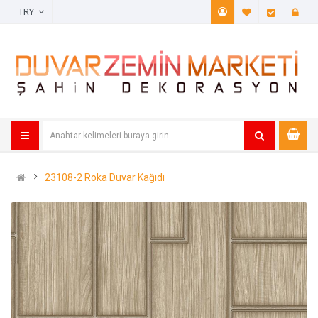
TRY
A. Listem (
Öde
23108-2 Roka Duvar Kağıdı