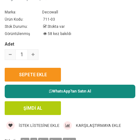
Marka:
Decowall
Ürün Kodu:
711-03
Stok Durumu:
Stokta var
Görüntülenmiş
58 kez bakıldı
Adet
WhatsApp'tan Satın Al
İSTEK LISTESINE EKLE
KARŞILAŞTIRMAYA EKLE