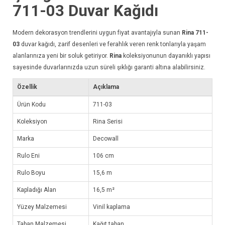
711-03
Duvar Kağıdı
Modern dekorasyon trendlerini uygun fiyat avantajıyla sunan
Rina 711-
03
duvar kağıdı
, zarif desenleri ve ferahlık veren renk tonlarıyla yaşam
alanlarınıza yeni bir soluk getiriyor.
Rina
koleksiyonunun dayanıklı yapısı
sayesinde duvarlarınızda uzun süreli şıklığı garanti altına alabilirsiniz.
Özellik
Açıklama
Ürün Kodu
711-03
Koleksiyon
Rina Serisi
Marka
Decowall
Rulo Eni
106 cm
Rulo Boyu
15,6 m
Kapladığı Alan
16,5 m²
Yüzey Malzemesi
Vinil kaplama
Taban Malzemesi
Kağıt taban