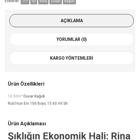
Etiketler:
711
03
Rina
Duvar
Kağıdı
AÇIKLAMA
YORUMLAR (0)
KARGO YÖNTEMLERI
Ürün Özellikleri
16.50m²
Duvar Kağıdı
Rulo'nun Eni 106 Boyu 15.60 mt'dir
Ürün Açıklaması
Şıklığın Ekonomik Hali: Rina