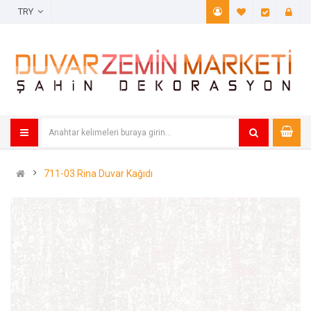
TRY
A. Listem (
Öde
711-03 Rina Duvar Kağıdı