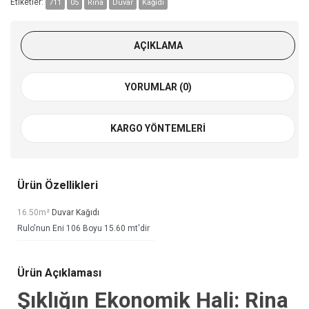
Etiketler:
711
05
Rina
Duvar
Kağıdı
AÇIKLAMA
YORUMLAR (0)
KARGO YÖNTEMLERI
Ürün Özellikleri
16.50m²
Duvar Kağıdı
Rulo'nun Eni 106 Boyu 15.60 mt'dir
Ürün Açıklaması
Şıklığın Ekonomik Hali: Rina