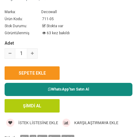
Marka:
Decowall
Ürün Kodu:
711-05
Stok Durumu:
Stokta var
Görüntülenmiş
63 kez bakıldı
Adet
WhatsApp'tan Satın Al
İSTEK LISTESINE EKLE
KARŞILAŞTIRMAYA EKLE