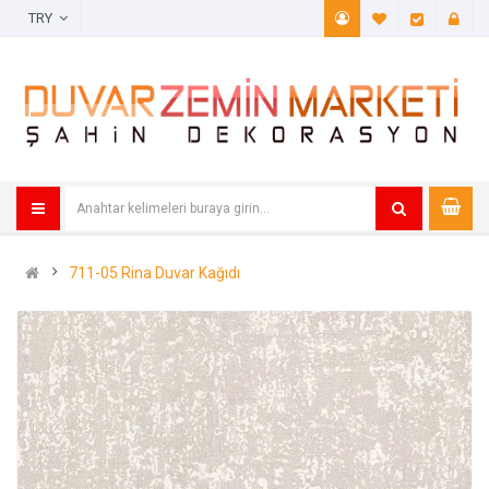
TRY
A. Listem (
Öde
711-05 Rina Duvar Kağıdı