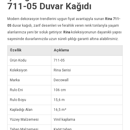
711-05
Duvar Kağıdı
Modern dekorasyon trendlerini uygun fiyat avantajıyla sunan
Rina 711-
05
duvar kağıdı
, zarif desenleri ve ferahlık veren renk tonlarıyla yaşam
alanlarınıza yeni bir soluk getiriyor.
Rina
koleksiyonunun dayanıklı yapısı
sayesinde duvarlarınızda uzun süreli şıklığı garanti altına alabilirsiniz.
Özellik
Açıklama
Ürün Kodu
711-05
Koleksiyon
Rina Serisi
Marka
Decowall
Rulo Eni
106 cm
Rulo Boyu
15,6 m
Kapladığı Alan
16,5 m²
Yüzey Malzemesi
Vinil kaplama
Taban Malzemesi
Kağıt taban