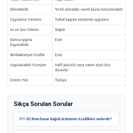
Silinebilirlik
%100 silinebilir, nemli bezle temizlenebilir
Uygulama Yöntemi
Tutkal kağıda sürülerek uygulanır
Isı ve Ses Yalıtımı
Sağlar
Güneş Işığına
Evet
Dayanıklılık
Antibakteriyel Özellik
Evet
Uygulanabilir Yüzeyler
Hafif pürüzlü veya saten alçılı düz
duvarlar
Üretim Yeri
Türkiye
Sıkça Sorulan Sorular
711-02 Rina Duvar Kağıdı ürününün özellikleri nelerdir?