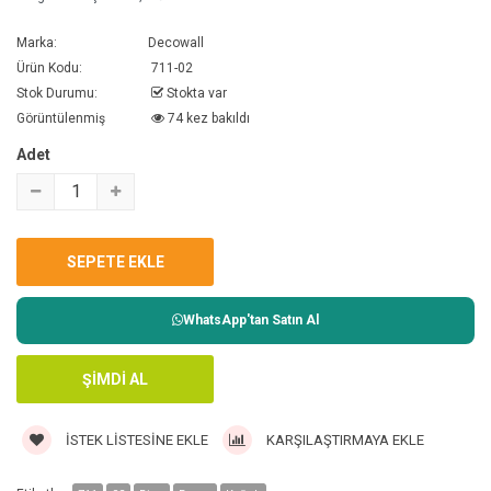
Marka:
Decowall
Ürün Kodu:
711-02
Stok Durumu:
Stokta var
Görüntülenmiş
74 kez bakıldı
Adet
WhatsApp'tan Satın Al
İSTEK LISTESINE EKLE
KARŞILAŞTIRMAYA EKLE