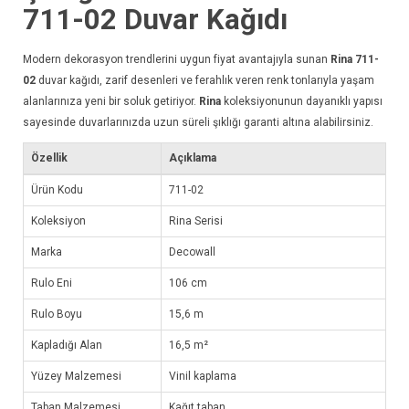
711-02
Duvar Kağıdı
Modern dekorasyon trendlerini uygun fiyat avantajıyla sunan
Rina 711-
02
duvar kağıdı
, zarif desenleri ve ferahlık veren renk tonlarıyla yaşam
alanlarınıza yeni bir soluk getiriyor.
Rina
koleksiyonunun dayanıklı yapısı
sayesinde duvarlarınızda uzun süreli şıklığı garanti altına alabilirsiniz.
Özellik
Açıklama
Ürün Kodu
711-02
Koleksiyon
Rina Serisi
Marka
Decowall
Rulo Eni
106 cm
Rulo Boyu
15,6 m
Kapladığı Alan
16,5 m²
Yüzey Malzemesi
Vinil kaplama
Taban Malzemesi
Kağıt taban