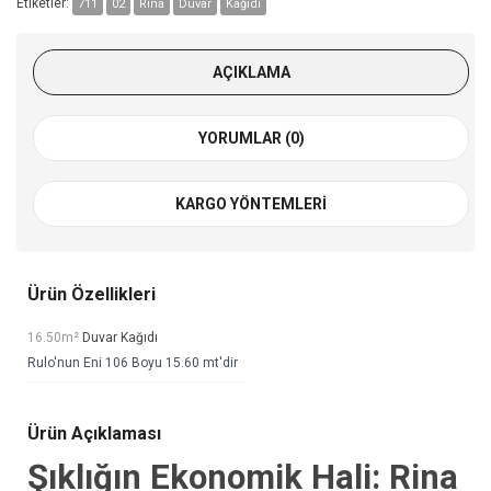
Etiketler:
711
02
Rina
Duvar
Kağıdı
AÇIKLAMA
YORUMLAR (0)
KARGO YÖNTEMLERI
Ürün Özellikleri
16.50m²
Duvar Kağıdı
Rulo'nun Eni 106 Boyu 15.60 mt'dir
Ürün Açıklaması
Şıklığın Ekonomik Hali: Rina