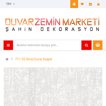
TRY
A. Listem (
Öde
711-02 Rina Duvar Kağıdı