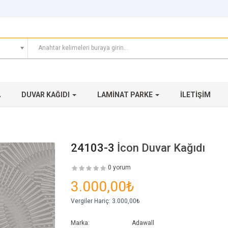
A
DUVAR KAĞIDI
LAMINAT PARKE
İLETIŞIM
24103-3
İcon Duvar Kağıdı
0 yorum
3.000,00₺
Vergiler Hariç:
3.000,00₺
Marka:
Adawall