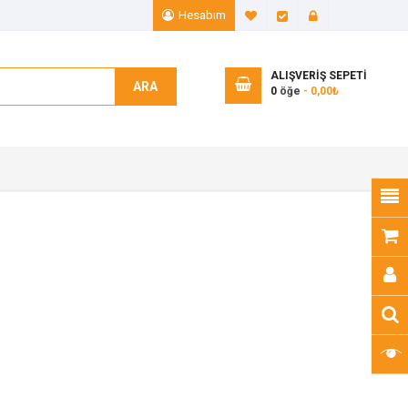
Hesabım
A. Listem (0)
Ödeme
Giriş Yap
ALIŞVERIŞ SEPETI
ARA
0
öğe
- 0,00₺