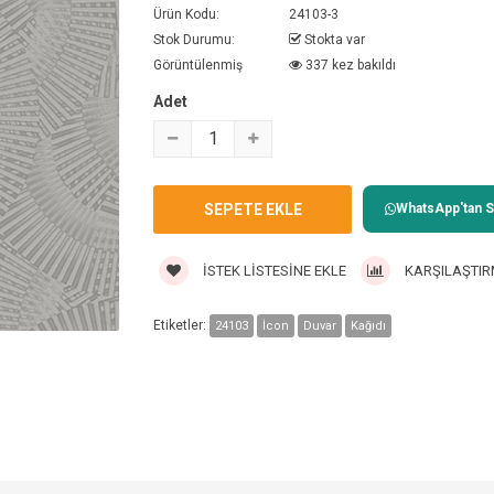
Ürün Kodu:
24103-3
Stok Durumu:
Stokta var
Görüntülenmiş
337 kez bakıldı
Adet
WhatsApp'tan Sa
İSTEK LISTESINE EKLE
KARŞILAŞTIR
Etiketler:
24103
İcon
Duvar
Kağıdı