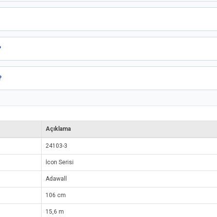
?
?
Açıklama
24103-3
İcon Serisi
Adawall
106 cm
15,6 m