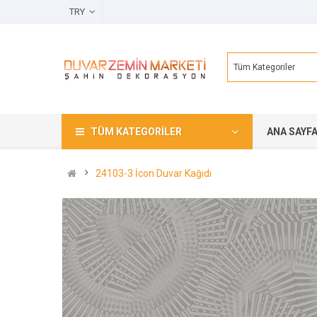
TRY
Tüm Kategoriler
TÜM KATEGORILER
ANA SAYF
24103-3 İcon Duvar Kağıdı